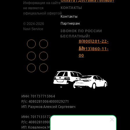
Оплата | Доставка | Возврат
Информация на сайте
КОНТАКТЫ
не является
официальной офертой
Контакты
Партнерам
© 2024-2026
Navi Service
ЗВОНОК ПО РОССИИ
БЕСПЛАТНЫЙ!
8(800)201-22-
53
8(913)860-11-
00
ИНН: 701737715964
Р/с: 40802810064000029271
ИП: Разумов Алексей Сергеевич
ИНН: 701713517265
Р/с: 40802810900009536209
ИП: Коваленок Максим Дмитриевич