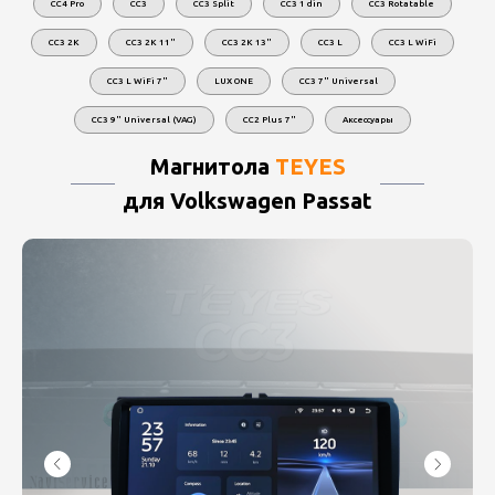
CC4 Pro
CC3
CC3 Split
CC3 1 din
CC3 Rotatable
CC3 2K
CC3 2K 11"
CC3 2K 13"
CC3 L
CC3 L WiFi
CC3 L WiFi 7"
LUX ONE
CC3 7" Universal
CC3 9" Universal (VAG)
CC2 Plus 7"
Аксессуары
Магнитола
ТEYES
для Volkswagen Passat