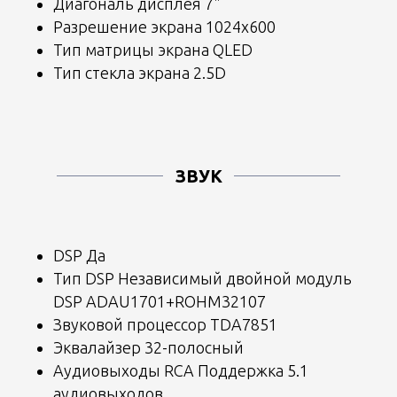
Диагональ дисплея 7"
Разрешение экрана 1024x600
Тип матрицы экрана QLED
Тип стекла экрана 2.5D
Оставьте заявку
Вам перезвонит самый лучший специалист
и
ПОДБЕРЕТ ИНДИВИДУАЛЬНОЕ РЕШЕНИЕ
предоставив фото и видео, как это будет
ЗВУК
выглядеть в Вашем автомобиле
Ваше имя
DSP Да
Тип DSP Независимый двойной модуль
DSP ADAU1701+ROHM32107
Ваш телефон
Звуковой процессор TDA7851
Эквалайзер 32-полосный
Аудиовыходы RCA Поддержка 5.1
аудиовыходов