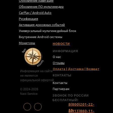
Обновление навигации
Обновление ПО мультимедиа
CarPlay / Android Auto
Русификация
Активация дорожных событий
Универсальный мультимедийный блок
Внутренние Android системы
Мониторы
НОВОСТИ
ИНФОРМАЦИЯ
О нас
Отзывы
Оплата | Доставка | Возврат
Информация на сайте
КОНТАКТЫ
не является
официальной офертой
Контакты
Партнерам
© 2024-2026
Navi Service
ЗВОНОК ПО РОССИИ
БЕСПЛАТНЫЙ!
8(800)201-22-
53
8(913)860-11-