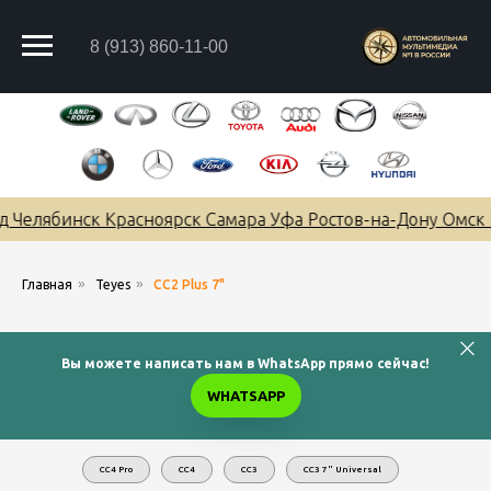
8 (913) 860-11-00
елябинск Красноярск Самара Уфа Ростов-на-Дону Омск Кр
»
»
Главная
Teyes
CC2 Plus 7"
Вы можете написать нам в WhatsApp прямо сейчас!
WHATSAPP
CC4 Pro
CC4
CC3
CC3 7" Universal