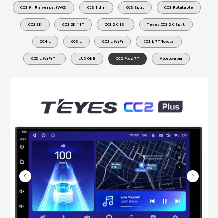
CC3 9" Universal (VAG)
CC3 1 din
CC3 Split
CC3 Rotatable
CC3 2K
CC3 2K 11"
CC3 2K 13"
Teyes CC3 2K Split
CC4 L
CC3 L
CC3 L WiFi
CC3 L 7" Toyota
CC3 L WiFi 7"
LUX ONE
CC2 Plus 7"
Аксессуары