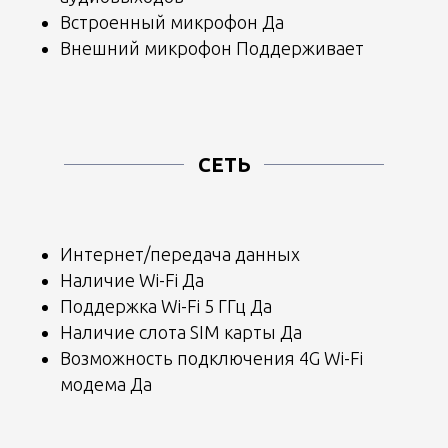
Как с Вами связаться?
Встроенный микрофон Да
Внешний микрофон Поддерживает
Звонок
WhatsApp
Telegram
СЕТЬ
Отправляя форму, вы подтверждаете ознакомление
с
Политикой конфиденциальности
и даете
согласие
на обработку персональных данных
.
Интернет/передача данных
Оставить заявку
Наличие Wi-Fi Да
Поддержка Wi-Fi 5 ГГц Да
Наличие слота SIM карты Да
Вас ждет сюрприз! Крутите
колесо
Возможность подключения 4G Wi-Fi
фортуны
.
модема Да