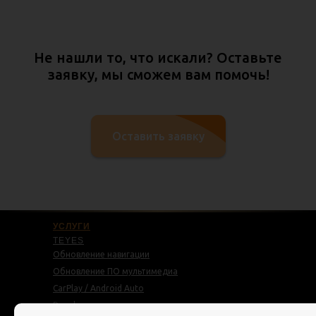
Не нашли то, что искали? Оставьте
заявку, мы сможем вам помочь!
Оставить заявку
УСЛУГИ
TEYES
Обновление навигации
Обновление ПО мультимедиа
CarPlay / Android Auto
Русификация