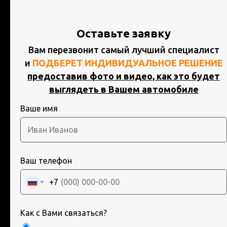
Активация дорожных событий
Универсальный мультимедийный блок
Внутренние Android системы
Оставьте заявку
Мониторы
НОВОСТИ
Вам перезвонит самый лучший специалист
ИНФОРМАЦИЯ
и
ПОДБЕРЕТ ИНДИВИДУАЛЬНОЕ РЕШЕНИЕ
О нас
предоставив фото и видео, как это будет
Отзывы
выглядеть в Вашем автомобиле
Оплата | Доставка | Возврат
Информация на сайте
КОНТАКТЫ
не является
Ваше имя
официальной офертой
Контакты
Партнерам
© 2024-2026
Navi Service
ЗВОНОК ПО РОССИИ
БЕСПЛАТНЫЙ!
Ваш телефон
8(800)201-22-
53
8(913)860-11-
+7
00
Как с Вами связаться?