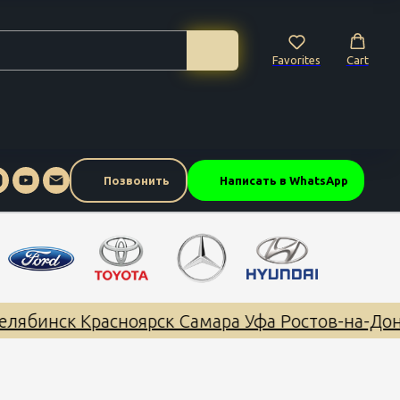
Favorites
Cart
Позвонить
Написать в WhatsApp
лябинск Красноярск Самара Уфа Ростов-на-Дон