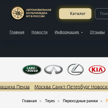
Каталог
Главная
Новости
Информация
Отзывы
ашиха Пенза
Москва Санкт-Петербург Новосиб
Главная
Teyes
Переходные рамки
П
»
»
»