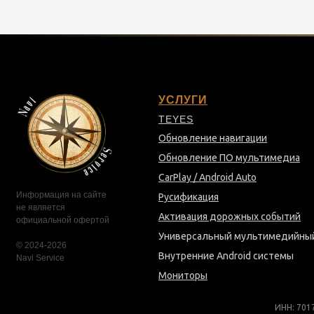
УСЛУГИ
TEYES
Обновление навигации
Обновление ПО мультимедиа
CarPlay / Android Auto
Информация на сайте
Русификация
не является
Активация дорожных событий
официальной офертой
Универсальный мультимедийны
© 2024-2026
Внутренние Android системы
Navi Service
Мониторы
ИНН: 701