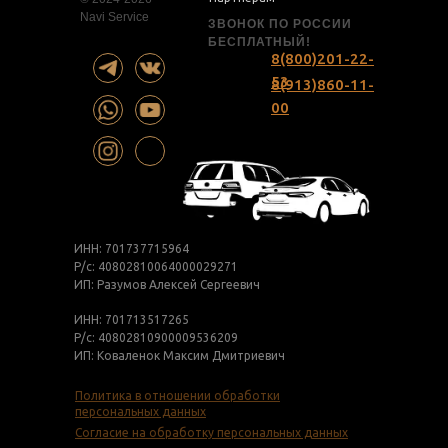
Navi Service
ЗВОНОК ПО РОССИИ
БЕСПЛАТНЫЙ!
8(800)201-22-
53
8(913)860-11-
00
ИНН: 701737715964
Р/с: 40802810064000029271
ИП: Разумов Алексей Сергеевич
ИНН: 701713517265
Р/с: 40802810900009536209
ИП: Коваленок Максим Дмитриевич
Политика в отношении обработки
персональных данных
Согласие на обработку персональных данных