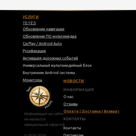
УСЛУГИ
TEYES
Обновление навигации
Обновление ПО мультимедиа
CarPlay / Android Auto
Русификация
Активация дорожных событий
Универсальный мультимедийный блок
Внутренние Android системы
Мониторы
НОВОСТИ
ИНФОРМАЦИЯ
О нас
Отзывы
Оплата | Доставка | Возврат
Информация на сайте
КОНТАКТЫ
не является
официальной офертой
Контакты
Партнерам
© 2024-2026