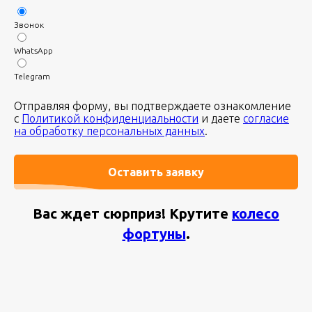
Звонок
WhatsApp
Telegram
Отправляя форму, вы подтверждаете ознакомление
с
Политикой конфиденциальности
и даете
согласие
на обработку персональных данных
.
Оставить заявку
ОПИСАНИЕ
Вас ждет сюрприз! Крутите
колесо
фортуны
.
Полная русификация мультимедиа и приборной
панели
Все меню, настройки и системные разделы
переведены на русский язык. Интерфейс становится
понятным и удобным для повседневного