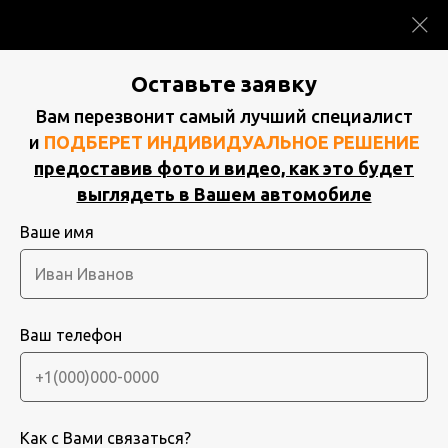
8 (913) 860-11-00
Оставьте заявку
Вам перезвонит самый лучший специалист
и
ПОДБЕРЕТ ИНДИВИДУАЛЬНОЕ РЕШЕНИЕ
предоставив фото и видео, как это будет
выглядеть в Вашем автомобиле
 Омск Краснодар Воронеж Пермь Волгоград Донецк Сарато
Ваше имя
НОВИНКА!
Exeed RX
Русификация системы, обновление ПО,
изменение голосового помощника
Ваш телефон
Как с Вами связаться?