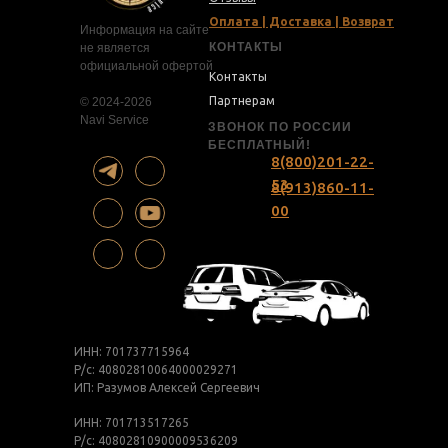
Оплата | Доставка | Возврат
Информация на сайте
КОНТАКТЫ
не является
официальной офертой
Контакты
Партнерам
© 2024-2026
Navi Service
ЗВОНОК ПО РОССИИ
БЕСПЛАТНЫЙ!
8(800)201-22-
53
8(913)860-11-
00
ИНН: 701737715964
Р/с: 40802810064000029271
ИП: Разумов Алексей Сергеевич
ИНН: 701713517265
Р/с: 40802810900009536209