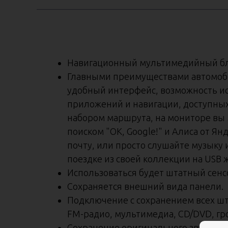
Навигационный мультимедийный блок
Главными преимуществами автомоби
удобный интерфейс, возможность ис
приложений и навигации, доступных 
набором маршрута, на мониторе вы 
поиском "OK, Google!" и Алиса от Ян
почту, или просто слушайте музыку
поездке из своей коллекции на USB 
Использоваться будет штатный сенс
Сохраняется внешний вида панели.
Подключение с сохранением всех шта
FM-радио, мультимедиа, CD/DVD, гро
Сохранение оригинального звучани