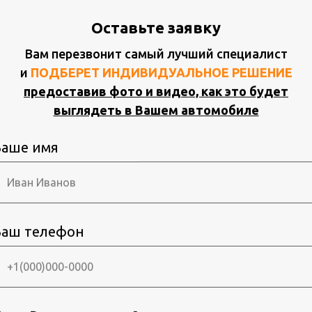
е полезные программы уже предустановлены.
Оставьте заявку
жка 12 месяцев
Вам перезвонит самый лучший специалист
roid 13 c 8ГБ оперативной памяти и 8-и ядерным п
и
ПОДБЕРЕТ ИНДИВИДУАЛЬНОЕ РЕШЕНИЕ
зводительности на будущее.
предоставив фото и видео, как это будет
роизводится со штатного джойстика.
выглядеть в Вашем автомобиле
ез WiFi не поддерживаются. Поддержка точки дост
.
Ваше имя
ХАРАКТЕРИСТИКИ
Ваш телефон