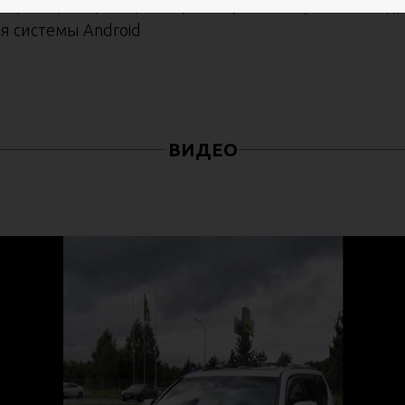
 AAC, AC3, OGG, FLAC, MKA (LOSELESS) и многих др
я системы Android
ВИДЕО