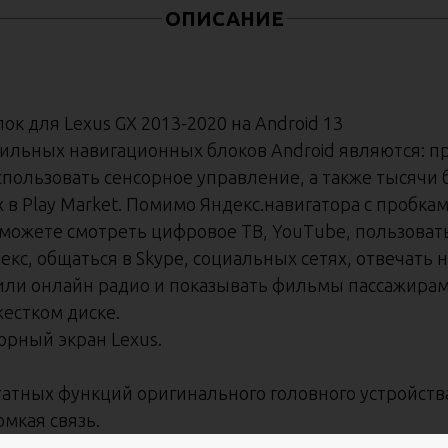
ОПИСАНИЕ
 для Lexus GX 2013-2020 на Android 13
льных навигационных блоков Android являются: п
пользовать сенсорное управление, а также тысячи
в Play Market. Помимо Яндекс.навигатора с пробка
можете смотреть цифровое ТВ, YouTube, пользоват
декс, общаться в Skype, социальных сетях, отвечать
 или онлайн радио и показывать фильмы пассажирам
жестком диске.
орный экран Lexus.
тных функций оригинального головного устройства 
мкая связь.
я штатной аудио-системы