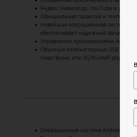
Яндекс Навигатор, YouTube и други
Официальная гарантия и техподдер
Новейшая операционная система And
обеспечивают надежный запас прои
Управление приложениями Android п
Обычные компьютерные USB модемы б
смартфона, или 3G/4G+WiFi роутеров
Операционная система Android 13