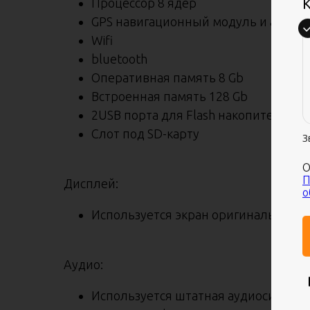
Процессор 8 ядер
К
GPS навигационный модуль и антен
Wifi
bluetooth
Оперативная память 8 Gb
Встроенная память 128 Gb
2USB порта для Flash накопителей
Слот под SD-карту
З
О
П
Дисплей:
о
Используется экран оригинального г
Аудио:
Используется штатная аудиосистема