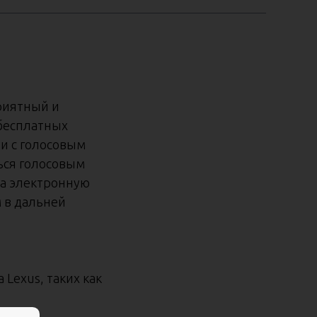
риятный и
 бесплатных
ми с голосовым
ься голосовым
 на электронную
 в дальней
Lexus, таких как