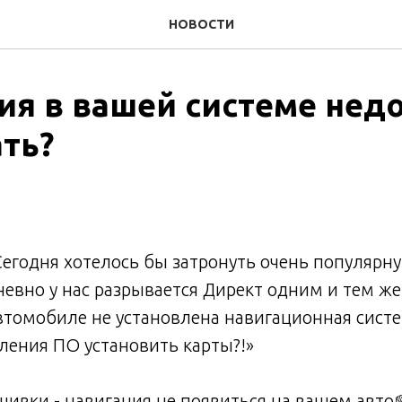
НОВОСТИ
ия в вашей системе недо
ать?
Сегодня хотелось бы затронуть очень популярну
евно у нас разрывается Директ одним и тем же
автомобиле не установлена навигационная сист
ения ПО установить карты?!»
вки - навигация не появиться на вашем авто☝