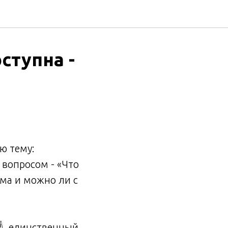
ступна -
ю тему:
 вопросом - «Что
ема и можно ли с
️, единственный