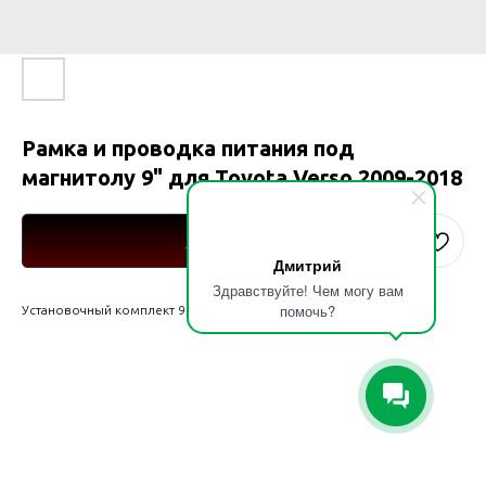
Рамка и проводка питания под
магнитолу 9" для Toyota Verso 2009-2018
Купить
Дмитрий
Здравствуйте! Чем могу вам
помочь?
Установочный комплект 9" для Toyota Verso 2009-2018